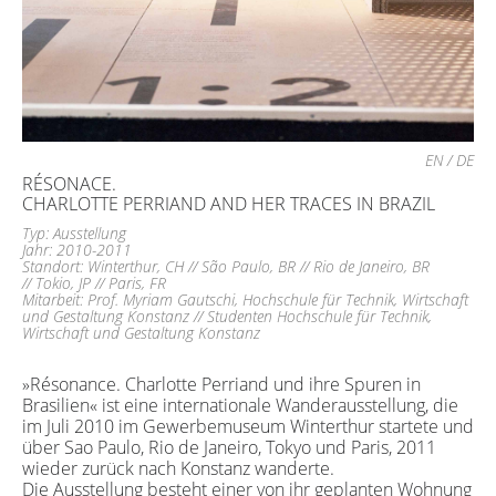
EN
/
DE
RÉSONACE.
CHARLOTTE PERRIAND AND HER TRACES IN BRAZIL
Typ: Ausstellung
Jahr: 2010-2011
Standort: Winterthur, CH //
São Paulo, BR //
Rio de Janeiro, BR
//
Tokio, JP //
Paris, FR
Mitarbeit: Prof. Myriam Gautschi, Hochschule für Technik, Wirtschaft
und Gestaltung Konstanz //
Studenten Hochschule für Technik,
Wirtschaft und Gestaltung Konstanz
»Résonance. Charlotte Perriand und ihre Spuren in
Brasilien« ist eine internationale Wanderausstellung, die
im Juli 2010 im Gewerbemuseum Winterthur startete und
über Sao Paulo, Rio de Janeiro, Tokyo und Paris, 2011
wieder zurück nach Konstanz wanderte.
Die Ausstellung besteht einer von ihr geplanten Wohnung